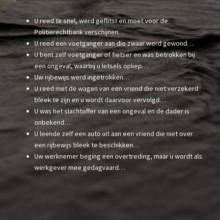
U reed te snel, werd geflitst en moet voor de
Politierechtbank verschijnen…
U reed een voetganger aan die zwaar werd gewond…
U bent zelf voetganger of fietser en was betrokken bij
een ongeval, waarbij u letsels opliep…
Uw rijbewijs werd ingetrokken…
U reed met de wagen van een vriend die niet verzekerd
bleek te zijn en u wordt daarvoor vervolgd…
U was het slachtoffer van een ongeval en de dader is
onbekend…
U leende zelf een auto uit aan een vriend die niet over
een rijbewijs bleek te beschikken…
Uw werknemer beging een overtreding, maar u wordt als
werkgever mee gedagvaard…